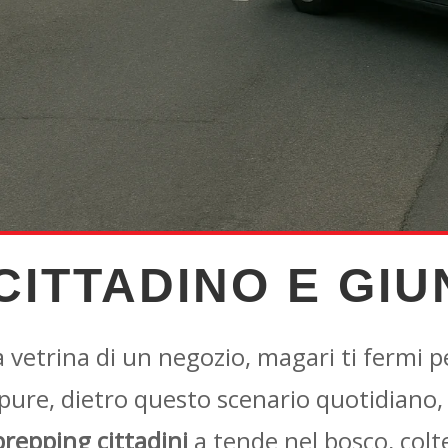
CITTADINO E GIU
 vetrina di un negozio, magari ti fermi p
ure, dietro questo scenario quotidiano, c
prepping cittadini
a tende nel bosco, colte