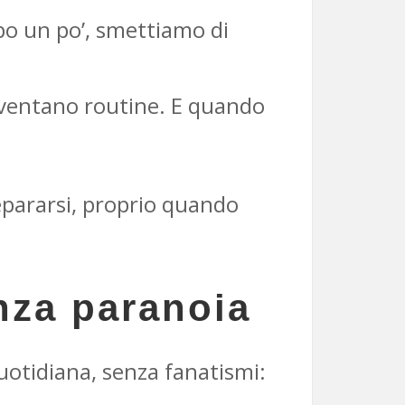
Dopo un po’, smettiamo di
iventano routine. E quando
epararsi, proprio quando
enza paranoia
uotidiana, senza fanatismi: