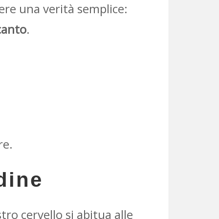
ere una verità semplice:
ccanto
.
re.
udine
stro cervello si abitua alle