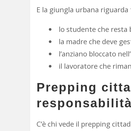
E la giungla urbana riguarda 
lo studente che resta 
la madre che deve gest
l’anziano bloccato nel
il lavoratore che rima
Prepping citt
responsabilità
C’è chi vede il prepping citt