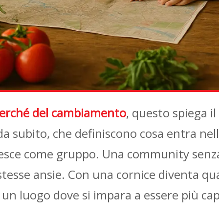
 perché del cambiamento
, questo spiega i
li da subito, che definiscono cosa entra n
resce come gruppo. Una community senza 
stesse ansie. Con una cornice diventa qu
 un luogo dove si impara a essere più cap