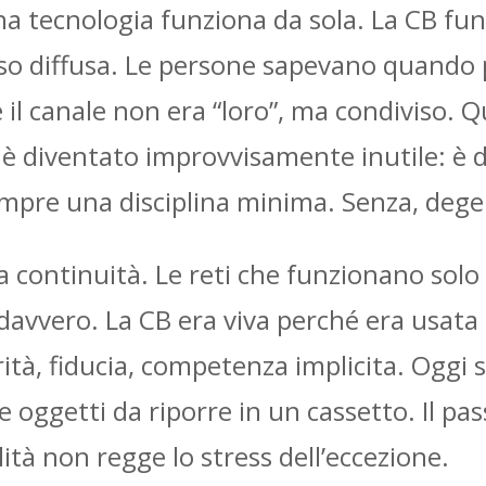
na tecnologia funziona da sola. La CB fu
so diffusa. Le persone sapevano quando 
il canale non era “loro”, ma condiviso. Q
è diventato improvvisamente inutile: è di
empre una disciplina minima. Senza, deg
la continuità. Le reti che funzionano so
vvero. La CB era viva perché era usata t
ità, fiducia, competenza implicita. Oggi s
ggetti da riporre in un cassetto. Il pas
ità non regge lo stress dell’eccezione.