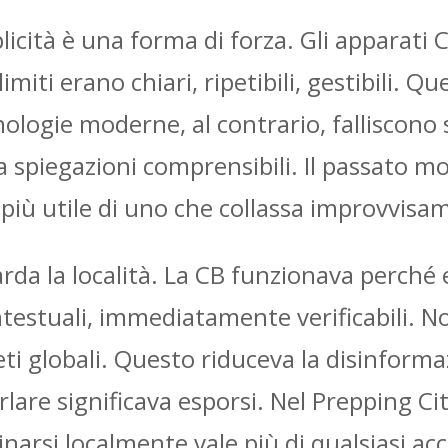
licità è una forma di forza. Gli apparati 
 limiti erano chiari, ripetibili, gestibili. 
cnologie moderne, al contrario, falliscon
 spiegazioni comprensibili. Il passato m
iù utile di uno che collassa improvvisa
arda la località. La CB funzionava perché e
ntestuali, immediatamente verificabili. No
reti globali. Questo riduceva la disinfor
arlare significava esporsi. Nel Prepping 
dinarsi localmente vale più di qualsiasi a