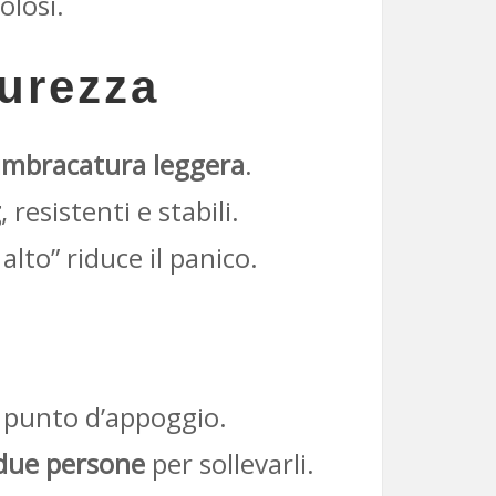
olosi.
curezza
imbracatura leggera
.
g
, resistenti e stabili.
lto” riduce il panico.
punto d’appoggio.
 due persone
per sollevarli.