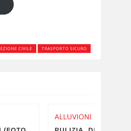
EZIONE CIVILE
TRASPORTO SICURO
AL
ISINFEZIONE, ELETTRICITÀ:
RI