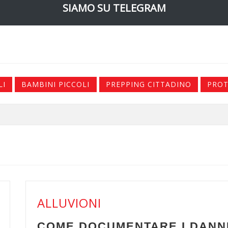
SIAMO SU TELEGRAM
LI
BAMBINI PICCOLI
PREPPING CITTADINO
PROT
ALLUVIONI
I DANNI (FOTO,
PULIZIA, D