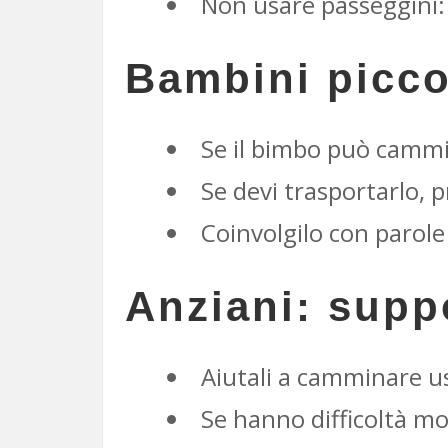
Non usare passeggini: 
Bambini piccol
Se il bimbo può cammi
Se devi trasportarlo, p
Coinvolgilo con parole
Anziani: suppo
Aiutali a camminare 
Se hanno difficoltà mot