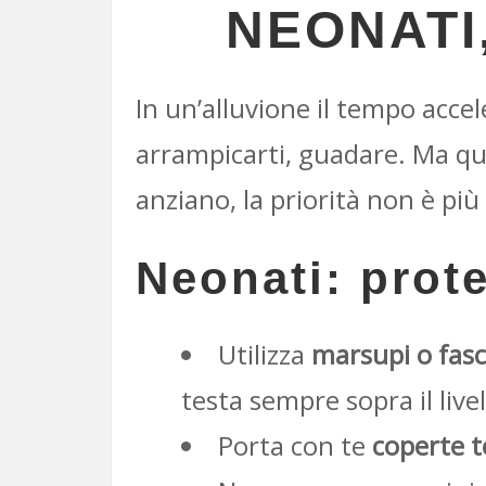
NEONATI,
In un’alluvione il tempo accel
arrampicarti, guadare. Ma qu
anziano, la priorità non è più
Neonati: prote
Utilizza
marsupi o fas
testa sempre sopra il livel
Porta con te
coperte t