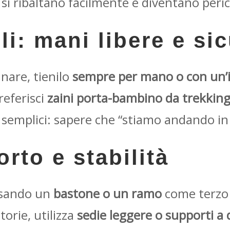
si ribaltano facilmente e diventano peric
i: mani libere e si
nare, tienilo
sempre per mano o con un’
referisci
zaini porta-bambino da trekkin
 semplici: sapere che “stiamo andando in a
rto e stabilità
usando un
bastone o un ramo
come terzo 
orie, utilizza
sedie leggere o supporti a