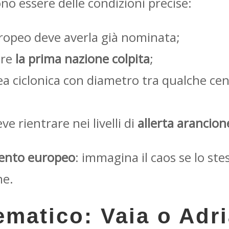
no essere delle condizioni precise:
ropeo deve averla già nominata;
ere
la prima nazione colpita
;
ea ciclonica con diametro tra qualche cent
ve rientrare nei livelli di
allerta arancion
ento europeo
: immagina il caos se lo st
ne.
matico: Vaia o Adr