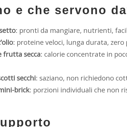
no e che servono d
setto
: pronti da mangiare, nutrienti, faci
olio
: proteine veloci, lunga durata, zero
 frutta secca
: calorie concentrate in poc
scotti secchi
: saziano, non richiedono cot
mini-brick
: porzioni individuali che non r
supporto