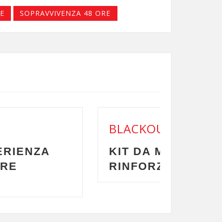
E
SOPRAVVIVENZA 48 ORE
T
IGLIORARE, ABITUDINI DA
RE, ERRORI DA EVITARE