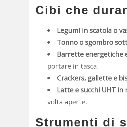
Cibi che dura
Legumi in scatola o va
Tonno o sgombro sott’
Barrette energetiche e
portare in tasca.
Crackers, gallette e bi
Latte e succhi UHT in 
volta aperte.
Strumenti di 