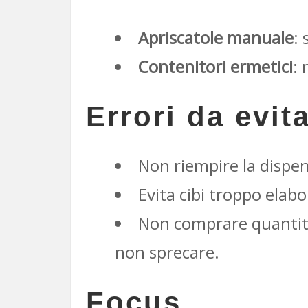
Apriscatole manuale
:
Contenitori ermetici
: 
Errori da evit
Non riempire la dispen
Evita cibi troppo elab
Non comprare quantit
non sprecare.
Focus