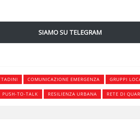
SIAMO SU TELEGRAM
TTADINI
COMUNICAZIONE EMERGENZA
GRUPPI LOC
PUSH-TO-TALK
RESILIENZA URBANA
RETE DI QUA