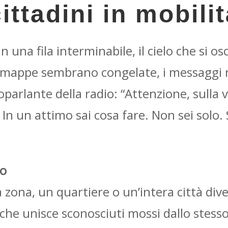
ittadini in mobili
una fila interminabile, il cielo che si osc
e mappe sembrano congelate, i messaggi 
oparlante della radio: “Attenzione, sulla v
 In un attimo sai cosa fare. Non sei solo. 
so
zona, un quartiere o un’intera città div
e che unisce sconosciuti mossi dallo stess