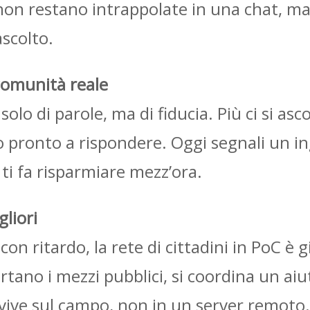
 non restano intrappolate in una chat, ma
ascolto.
 comunità reale
lo di parole, ma di fiducia. Più ci si asco
uno pronto a rispondere. Oggi segnali un i
 ti fa risparmiare mezz’ora.
gliori
n ritardo, la rete di cittadini in PoC è g
ertano i mezzi pubblici, si coordina un ai
e vive sul campo, non in un server remoto.