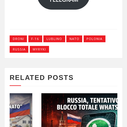
DRONI
F-16
LUBLINO
NATO
POLONIA
RUSSIA
WYRYKI
RELATED POSTS