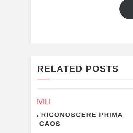
RELATED POSTS
DISORDINI CIVILI
IMA
COME NASCONO I DIS
DINAMICHE URBANE, D
PSICOLOGICHE