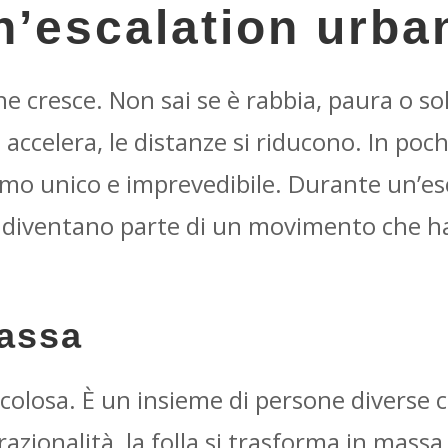
n’escalation urba
e cresce. Non sai se è rabbia, paura o sol
 accelera, le distanze si riducono. In poch
mo unico e imprevedibile. Durante un’es
 diventano parte di un movimento che ha l
massa
colosa. È un insieme di persone diverse co
azionalità, la folla si trasforma in massa.