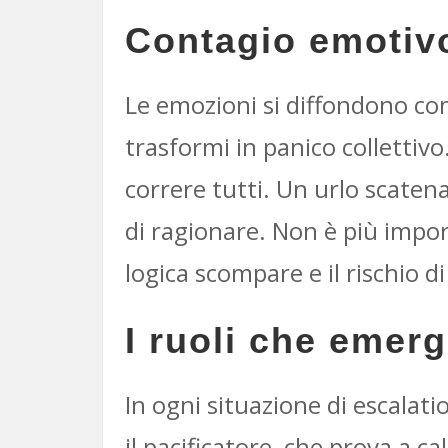
Contagio emotiv
Le emozioni si diffondono co
trasformi in panico collettiv
correre tutti. Un urlo scatena
di ragionare. Non è più impo
logica scompare e il rischio 
I ruoli che emer
In ogni situazione di escalati
il pacificatore, che prova a c