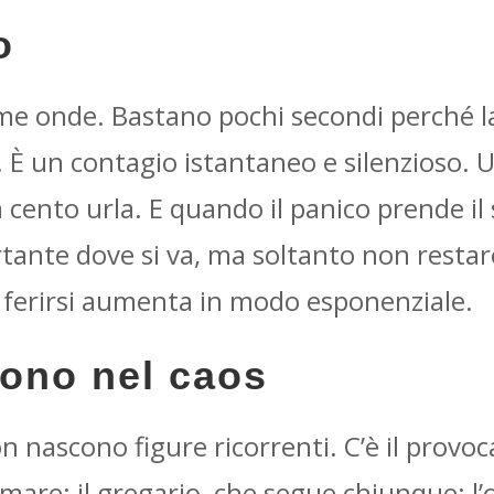
o
me onde. Bastano pochi secondi perché la
o. È un contagio istantaneo e silenzioso.
 cento urla. E quando il panico prende il
rtante dove si va, ma soltanto non restar
di ferirsi aumenta in modo esponenziale.
gono nel caos
on nascono figure ricorrenti. C’è il provo
almare; il gregario, che segue chiunque; l