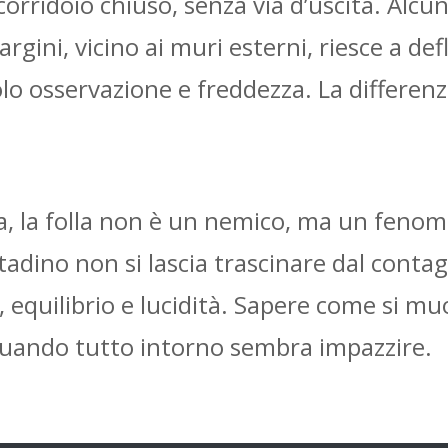
 corridoio chiuso, senza via d’uscita. Alc
argini, vicino ai muri esterni, riesce a def
 osservazione e freddezza. La differenza 
a, la folla non è un nemico, ma un feno
ttadino non si lascia trascinare dal conta
, equilibrio e lucidità. Sapere come si mu
quando tutto intorno sembra impazzire.