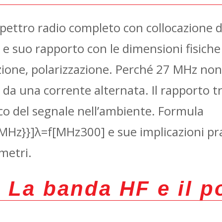
spettro radio completo con collocazione d
e suo rapporto con le dimensioni fisiche 
zione, polarizzazione. Perché 27 MHz non
da una corrente alternata. Il rapporto t
o del segnale nell’ambiente. Formula
{MHz}}]
λ=f[MHz300​] e sue implicazioni p
metri.
—
La banda HF e il p