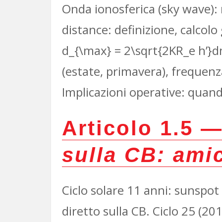
Onda ionosferica (sky wave): r
distance: definizione, calcol
d_{\max} = 2\sqrt{2KR_e h’}
d
(estate, primavera), frequenz
Implicazioni operative: quan
Articolo 1.5 
sulla CB: amic
Ciclo solare 11 anni: sunsp
diretto sulla CB. Ciclo 25 (20