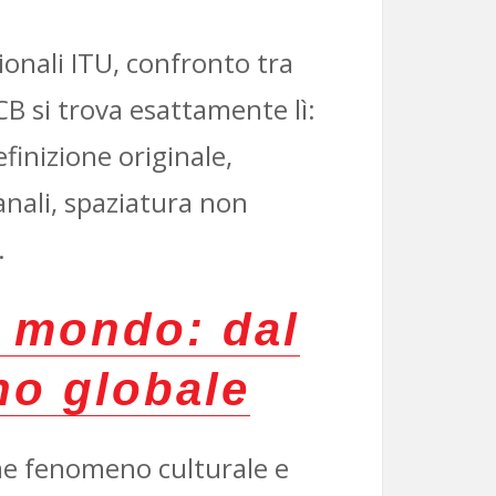
onali ITU, confronto tra
B si trova esattamente lì:
finizione originale,
nali, spaziatura non
.
l mondo: dal
no globale
ome fenomeno culturale e