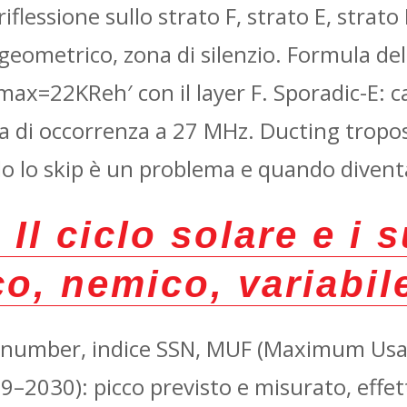
iflessione sullo strato F, strato E, stra
o geometrico, zona di silenzio. Formula de
max​=22KRe​h′​ con il layer F. Sporadic-E: c
a di occorrenza a 27 MHz. Ducting troposf
do lo skip è un problema e quando divent
—
Il ciclo solare e i s
o, nemico, variabil
ot number, indice SSN, MUF (Maximum Usa
19–2030): picco previsto e misurato, effett