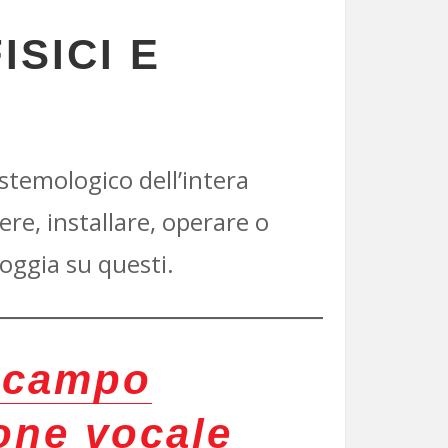
SICI E
stemologico dell’intera
re, installare, operare o
oggia su questi.
l campo
one vocale