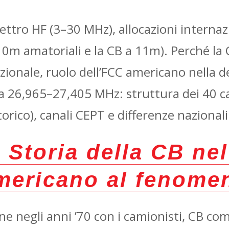
ttro HF (3–30 MHz), allocazioni internazi
m amatoriali e la CB a 11m). Perché la C
azionale, ruolo dell’FCC americano nella de
a 26,965–27,405 MHz: struttura dei 40 ca
orico), canali CEPT e differenze nazionali
—
Storia della CB ne
americano al fenome
one negli anni ’70 con i camionisti, CB c