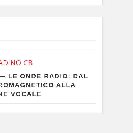
O CB
PREPPING 
 ONDE RADIO: DAL
GUIDA DEF
GNETICO ALLA
OCALE