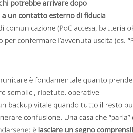
chi potrebbe arrivare dopo
)
a un contatto esterno di fiducia
i di comunicazione (PoC accesa, batteria o
o per confermare l’avvenuta uscita (es. 
municare è fondamentale quanto prender
e semplici, ripetute, operative
un backup vitale quando tutto il resto può
erare confusione. Una casa che “parla” d
ndarsene: è
lasciare un segno comprensibi