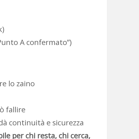
k)
“Punto A confermato”)
e lo zaino
 fallire
à continuità e sicurezza
le per chi resta, chi cerca,