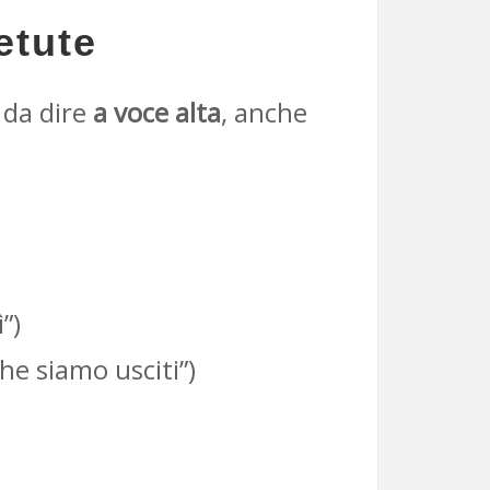
etute
 da dire
a voce alta
, anche
”)
he siamo usciti”)