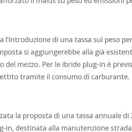
fforzato il malus su peso ed emissioni p
’introduzione di una tassa sul peso per i v
’imposta si aggiungerebbe alla già esist
o del mezzo. Per le ibride plug-in è previ
ettito tramite il consumo di carburante.
nzata la proposta di una tassa annuale di 2
ug-in, destinata alla manutenzione stradale