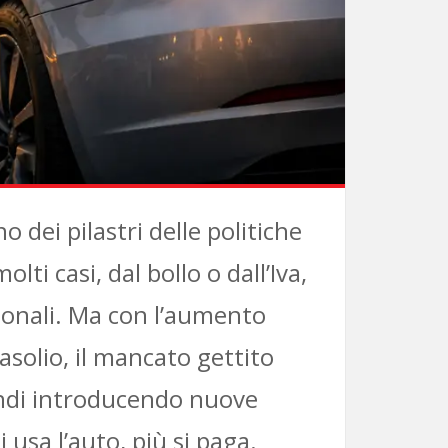
 dei pilastri delle politiche
lti casi, dal bollo o dall’Iva,
izionali. Ma con l’aumento
asolio, il mancato gettito
indi introducendo nuove
 usa l’auto, più si paga.