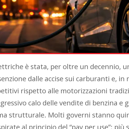
ttriche è stata, per oltre un decennio, uno
enzione dalle accise sui carburanti e, in mo
mpetitivi rispetto alle motorizzazioni trad
ogressivo calo delle vendite di benzina e g
ema strutturale. Molti governi stanno qu
irate al principio del “pay per use”: più si