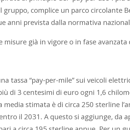
 dal gruppo, complice un parco circolante 
que anni prevista dalla normativa nazional
e misure già in vigore o in fase avanzata
 tassa “pay-per-mile” sui veicoli elettric
iù di 3 centesimi di euro ogni 1,6 chilome
media stimata è di circa 250 sterline l’
entro il 2031. A questo si aggiunge, da apr
pari a circa 195 sterline annue. Per un g