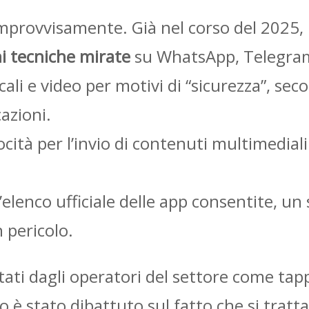
improvvisamente. Già nel corso del 2025, 
oni tecniche mirate
su WhatsApp, Telegram e
ocali e video per motivi di “sicurezza”, s
azioni.
locità per l’invio di contenuti multimediali
elenco ufficiale delle app consentite, un
n pericolo.
tati dagli operatori del settore come tap
 stato dibattuto sul fatto che si trattas