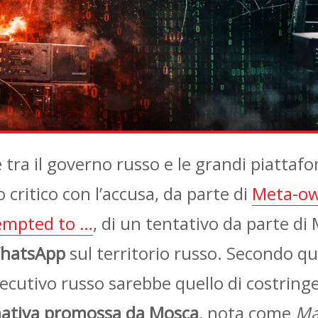
e tra il governo russo e le grandi piatta
ritico con l’accusa, da parte di
Meta‑ow
empted to …
, di un tentativo da parte di
WhatsApp
sul territorio russo. Secondo q
’esecutivo russo sarebbe quello di costring
rnativa promossa da Mosca
, nota come
Ma