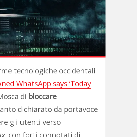
forme tecnologiche occidentali
ned WhatsApp says ‘Today
 Mosca di
bloccare
uanto dichiarato da portavoce
ere gli utenti verso
x
, con forti connotati di