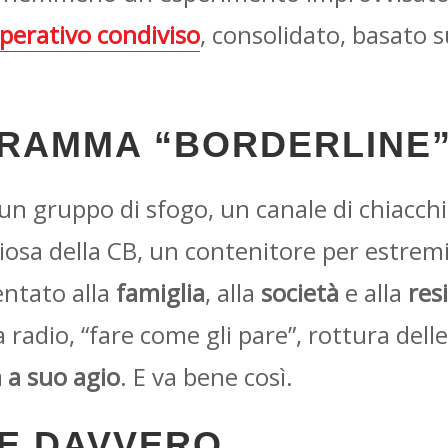
perativo condiviso
, consolidato, basato s
GRAMMA “BORDERLINE
un gruppo di sfogo, un canale di chiacchi
osa della CB, un contenitore per estremis
ientato alla
famiglia
, alla
società
e alla
res
radio, “fare come gli pare”, rottura dell
 a suo agio
. E va bene così.
GE DAVVERO