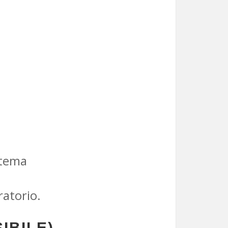
stema
ratorio.
IBILE)