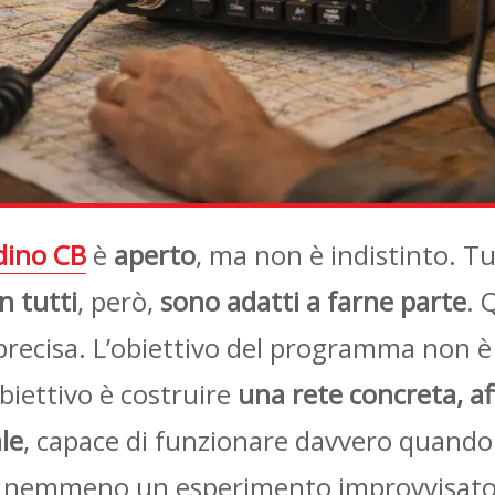
dino CB
è
aperto
, ma non è indistinto. Tu
n tutti
, però,
sono adatti a farne parte
. 
 precisa. L’obiettivo del programma non 
biettivo è costruire
una rete concreta, af
ale
, capace di funzionare davvero quando
o nemmeno un esperimento improvvisato