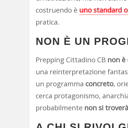
costruendo è
uno standard o
pratica.
NON È UN PRO
Prepping Cittadino CB
non è
una reinterpretazione fantasi
un programma
concreto
, or
cerca protagonismo, anarchia 
probabilmente
non si troverà
A CHI SI RIVOL