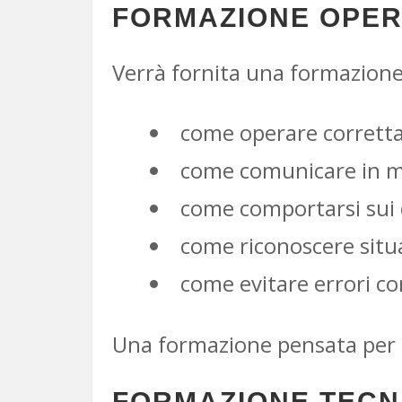
FORMAZIONE OPER
Verrà fornita una formazione
come operare corrett
come comunicare in mo
come comportarsi sui 
come riconoscere situa
come evitare errori c
Una formazione pensata per
FORMAZIONE TECNI