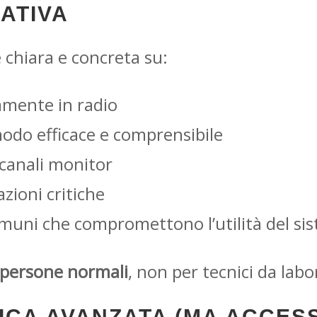
ATIVA
 chiara e concreta su:
amente in radio
do efficace e comprensibile
canali monitor
zioni critiche
omuni che compromettono l’utilità del si
persone normali
, non per tecnici da labo
CA AVANZATA (MA ACCESS