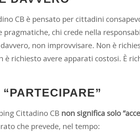
ino CB è pensato per cittadini consapevol
 pragmatiche, chi crede nella responsabili
e davvero, non improvvisare. Non è richi
n è richiesto avere apparati costosi. È ri
A “PARTECIPARE”
ping Cittadino CB
non significa solo “acc
urato che prevede, nel tempo: