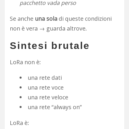
pacchetto vada perso
Se anche
una sola
di queste condizioni
non è vera → guarda altrove.
Sintesi brutale
LoRa non è:
una rete dati
una rete voce
una rete veloce
una rete “always on”
LoRa è: