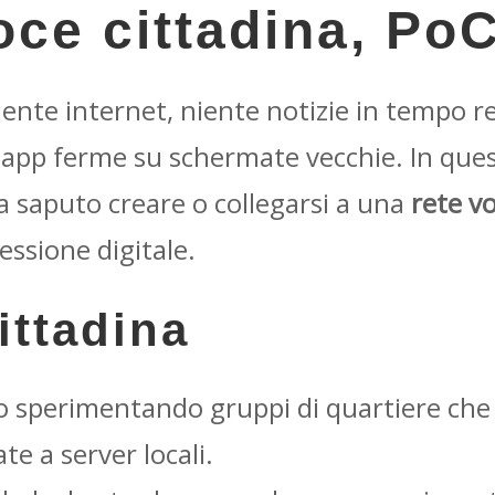
oce cittadina, PoC
nte internet, niente notizie in tempo real
 le app ferme su schermate vecchie. In qu
ha saputo creare o collegarsi a una
rete v
essione digitale.
ittadina
nno sperimentando gruppi di quartiere c
te a server locali.