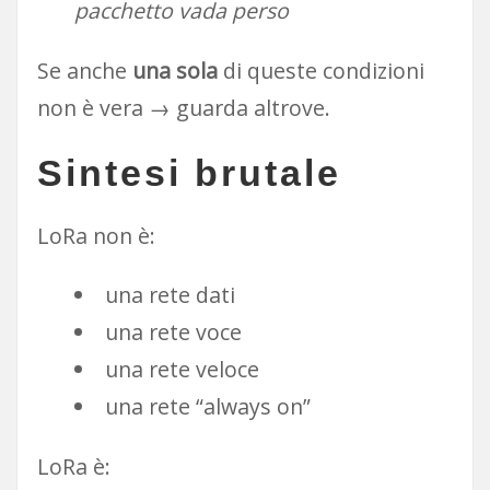
pacchetto vada perso
Se anche
una sola
di queste condizioni
non è vera → guarda altrove.
Sintesi brutale
LoRa non è:
una rete dati
una rete voce
una rete veloce
una rete “always on”
LoRa è: